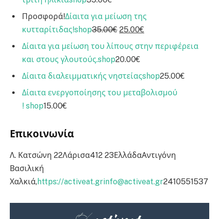
Προσφορά!
Δίαιτα για μείωση της
κυτταρίτιδας!
shop
35.00€
25.00€
Δίαιτα για μείωση του λίπους στην περιφέρεια
και στους γλουτούς.
shop
20.00€
Δίαιτα διαλειμματικής νηστείας
shop
25.00€
Δίαιτα ενεργοποίησης του μεταβολισμού
!
shop
15.00€
Επικοινωνία
Λ. Κατσώνη 22Λάρισα412 23ΕλλάδαΑντιγόνη
Βασιλική
Χαλκιά,
https://activeat.gr
info@activeat.gr
2410551537