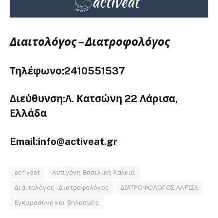
Διαιτολόγος – Διατροφολόγος
Τηλέφωνο:2410551537
Διεύθυνση:Λ. Κατσώνη 22 Λάρισα,
Ελλάδα
Email:info@activeat.gr
activeat
Αντιγόνη Βασιλική Χαλκιά
Διαιτολόγος – Διατροφολόγος
ΔΙΑΤΡΟΦΟΛΟΓΟΣ ΛΑΡΙΣΑ
Εγκυμοσύνη και θηλασμός