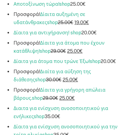
Αποτοξίνωση τώρα!
shop
25.00€
Προσφορά!
Δίαιτα αυξημένη σε
υδατάνθρακες
shop
25.00€
19.00€
Δίαιτα για αντιγήρανση!
shop
20.00€
Προσφορά!
Δίαιτα για άτομα που έχουν
κατάθλιψη!
shop
29.00€
25.00€
Δίαιτα για άτομα που τρώνε Έξω!
shop
20.00€
Προσφορά!
Διαίτα για αύξηση της
διάθεσης
shop
30.00€
25.00€
Προσφορά!
Δίαιτα για γρήγορη απώλεια
βάρους.
shop
29.00€
25.00€
Διαιτα για ενίσχυση ανοσοποιητικού για
ενήλικες
shop
35.00€
Δίαιτα για ενίσχυση ανοσοποιητικού για την
τρίτη ηλικία
shop
35.00€