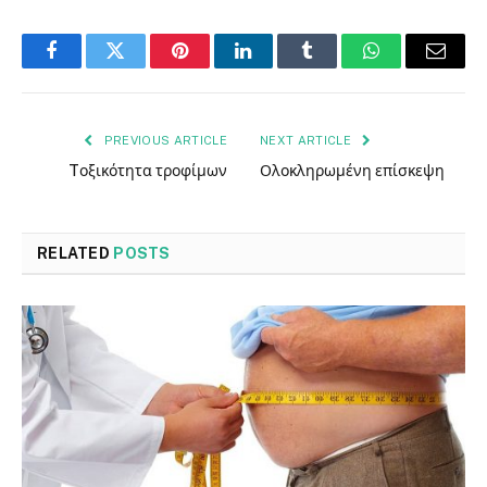
Facebook
Twitter
Pinterest
LinkedIn
Tumblr
WhatsApp
Email
PREVIOUS ARTICLE
NEXT ARTICLE
Tοξικότητα τροφίμων
Ολοκληρωμένη επίσκεψη
RELATED
POSTS