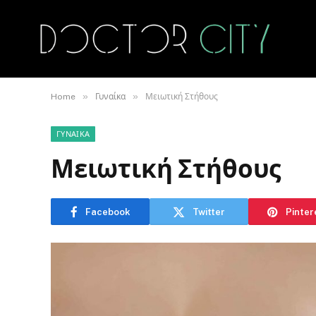
»
»
Home
Γυναίκα
Μειωτική Στήθους
ΓΥΝΑΊΚΑ
Μειωτική Στήθους
Facebook
Twitter
Pinter