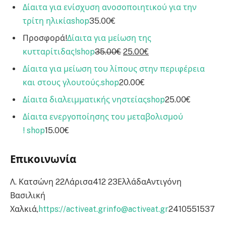
Δίαιτα για ενίσχυση ανοσοποιητικού για την
τρίτη ηλικία
shop
35.00€
Προσφορά!
Δίαιτα για μείωση της
κυτταρίτιδας!
shop
35.00€
25.00€
Δίαιτα για μείωση του λίπους στην περιφέρεια
και στους γλουτούς.
shop
20.00€
Δίαιτα διαλειμματικής νηστείας
shop
25.00€
Δίαιτα ενεργοποίησης του μεταβολισμού
!
shop
15.00€
Επικοινωνία
Λ. Κατσώνη 22Λάρισα412 23ΕλλάδαΑντιγόνη
Βασιλική
Χαλκιά,
https://activeat.gr
info@activeat.gr
2410551537