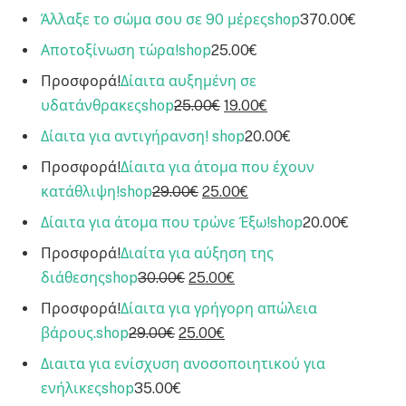
Άλλαξε το σώμα σου σε 90 μέρες
shop
370.00€
Αποτοξίνωση τώρα!
shop
25.00€
Προσφορά!
Δίαιτα αυξημένη σε
υδατάνθρακες
shop
25.00€
19.00€
Δίαιτα για αντιγήρανση!
shop
20.00€
Προσφορά!
Δίαιτα για άτομα που έχουν
κατάθλιψη!
shop
29.00€
25.00€
Δίαιτα για άτομα που τρώνε Έξω!
shop
20.00€
Προσφορά!
Διαίτα για αύξηση της
διάθεσης
shop
30.00€
25.00€
Προσφορά!
Δίαιτα για γρήγορη απώλεια
βάρους.
shop
29.00€
25.00€
Διαιτα για ενίσχυση ανοσοποιητικού για
ενήλικες
shop
35.00€