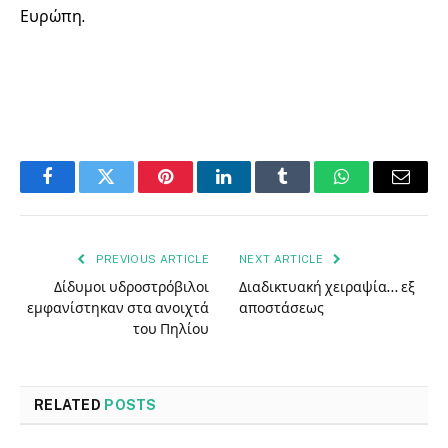
Ευρώπη.
Facebook
Twitter
Pinterest
LinkedIn
Tumblr
WhatsApp
Email
PREVIOUS ARTICLE
NEXT ARTICLE
Δίδυμοι υδροστρόβιλοι
Διαδικτυακή χειραψία… εξ
εμφανίστηκαν στα ανοιχτά
αποστάσεως
του Πηλίου
RELATED
POSTS