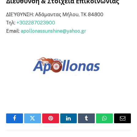
Διεύθυνση & Στοιχεία Επικοινωνίας
ΔΙΕΎΘΥΝΣΗ: Αδάμαντας Μήλου, ΤΚ 84800
Τηλ:
+302287023900
Email:
apollonassunshine@yahoo.gr
Facebook
Twitter
Pinterest
LinkedIn
Tumblr
WhatsApp
Email