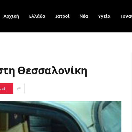
Αρχική
Ελλάδα
Ιατροί
Nέα
Υγεία
Γυνα
στη Θεσσαλονίκη
est