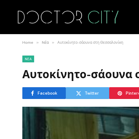
»
»
Home
Nέα
Αυτοκίνητο-σάουνα στη Θεσσαλονίκη
NΈΑ
Αυτοκίνητο-σάουνα 
Facebook
Twitter
Pinter