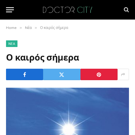
»
»
Home
Nέα
Ο καιρός σήμερα
NΈΑ
Ο καιρός σήμερα