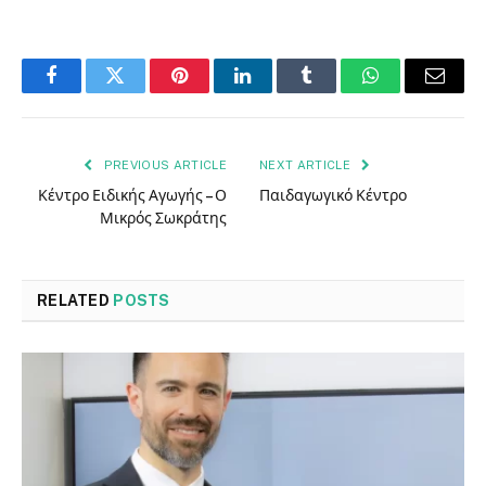
Facebook
Twitter
Pinterest
LinkedIn
Tumblr
WhatsApp
Email
PREVIOUS ARTICLE
NEXT ARTICLE
Κέντρο Ειδικής Αγωγής – Ο
Παιδαγωγικό Κέντρο
Μικρός Σωκράτης
RELATED
POSTS