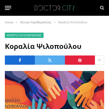
»
»
Home
Κέντρο Λογοθεραπείας
Κοραλία Ψιλοπούλου
ΚΈΝΤΡΟ ΛΟΓΟΘΕΡΑΠΕΊΑΣ
Κοραλία Ψιλοπούλου