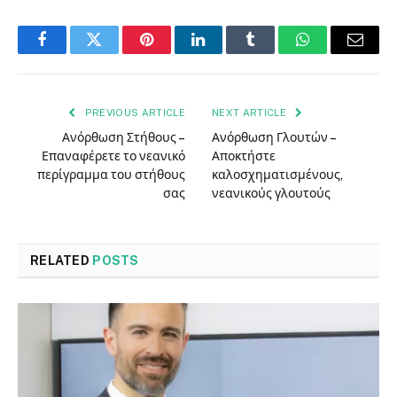
Facebook
Twitter
Pinterest
LinkedIn
Tumblr
WhatsApp
Email
PREVIOUS ARTICLE
NEXT ARTICLE
Ανόρθωση Στήθους –
Ανόρθωση Γλουτών –
Επαναφέρετε το νεανικό
Αποκτήστε
περίγραμμα του στήθους
καλοσχηματισμένους,
σας
νεανικούς γλουτούς
RELATED
POSTS