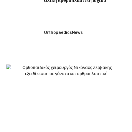
Ολική Αρθροπλαστική Ισχίου
OrthopaedicsNews